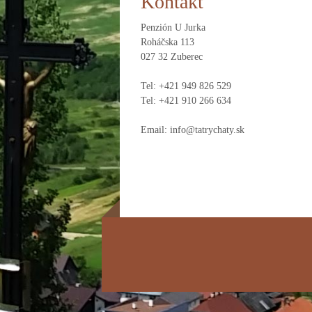
Kontakt
Penzión U Jurka
Roháčska 113
027 32 Zuberec
Tel: +421 949 826 529
Tel: +421 910 266 634
Email: info@tatrychaty.sk