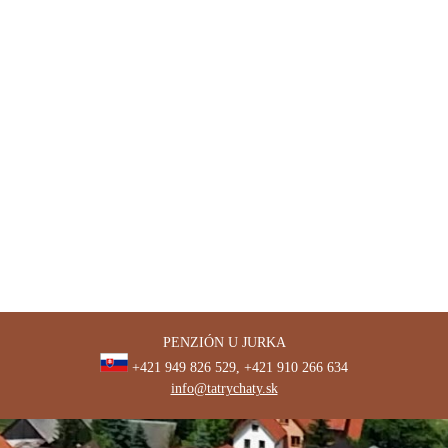
PENZIÓN U JURKA
+421 949 826 529, +421 910 266 634
info@tatrychaty.sk